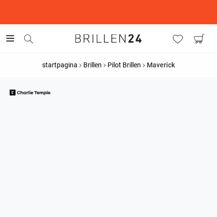
This is the Promotion Bar Text placeholder, loading promotion
data...
startpagina
Brillen
Pilot Brillen
Maverick