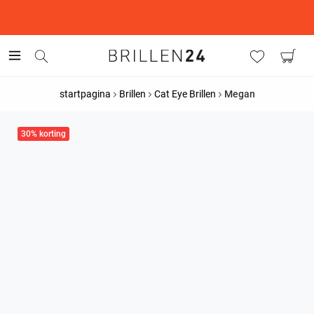
This is the Promotion Bar Text placeholder, loading promotion
data...
startpagina
Brillen
Cat Eye Brillen
Megan
30% korting