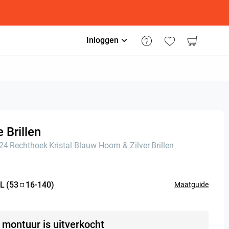
Inloggen
 Brillen
n24
Rechthoek
Kristal Blauw Hoorn & Zilver
Brillen
L
(
53
16
-
140
)
Maatguide
t montuur is uitverkocht