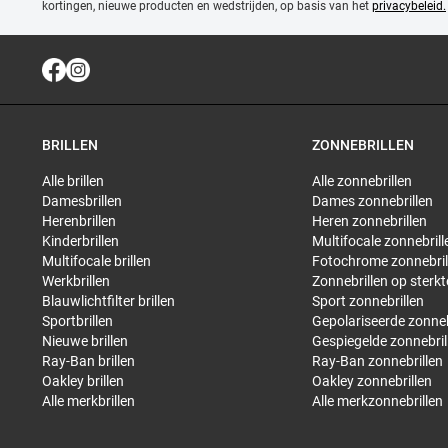
kortingen, nieuwe producten en wedstrijden, op basis van het
privacybeleid.
BRILLEN
ZONNEBRILLEN
Alle brillen
Alle zonnebrillen
Damesbrillen
Dames zonnebrillen
Herenbrillen
Heren zonnebrillen
Kinderbrillen
Multifocale zonnebrill
Multifocale brillen
Fotochrome zonnebril
Werkbrillen
Zonnebrillen op sterkt
Blauwlichtfilter brillen
Sport zonnebrillen
Sportbrillen
Gepolariseerde zonneb
Nieuwe brillen
Gespiegelde zonnebril
Ray-Ban brillen
Ray-Ban zonnebrillen
Oakley brillen
Oakley zonnebrillen
Alle merkbrillen
Alle merkzonnebrillen