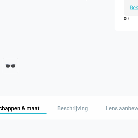
Bek
0
0
chappen & maat
Beschrijving
Lens aanbev