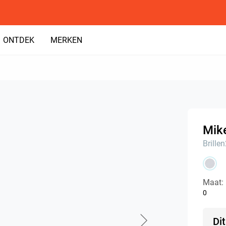
ONTDEK
MERKEN
Mike
Brille
Maat:
0
Di