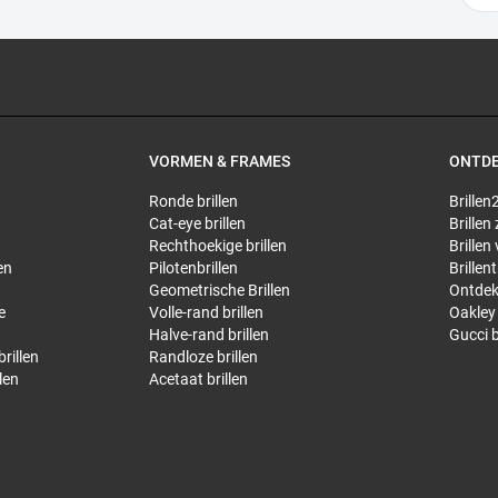
VORMEN & FRAMES
ONTD
Ronde brillen
Brillen2
Cat-eye brillen
Brillen
Rechthoekige brillen
Brillen
en
Pilotenbrillen
Brillen
Geometrische Brillen
Ontdek
e
Volle-rand brillen
Oakley 
Halve-rand brillen
Gucci b
rillen
Randloze brillen
len
Acetaat brillen