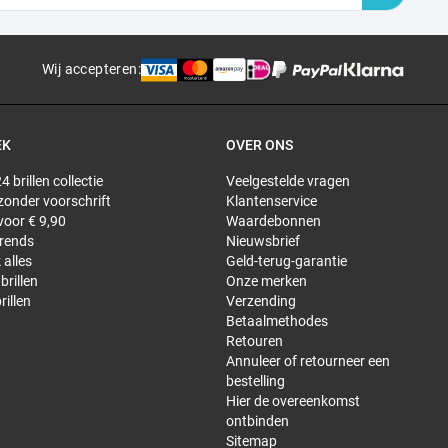
Wij accepteren
:
EK
OVER ONS
4 brillen collectie
Veelgestelde vragen
 zonder voorschrift
Klantenservice
 voor € 9,90
Waardebonnen
trends
Nieuwsbrief
 alles
Geld-terug-garantie
brillen
Onze merken
rillen
Verzending
Betaalmethodes
Retouren
Annuleer of retourneer een
bestelling
Hier de overeenkomst
ontbinden
Sitemap