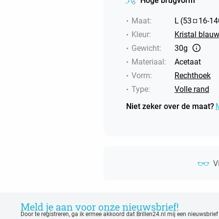
Hoge brugvorm
Maat
:
L
(
53
16
-
14
Kleur
:
Kristal blauw
Gewicht
:
30g
Materiaal
:
Acetaat
Vorm
:
Rechthoek
Type
:
Volle rand
Niet zeker over de maat?
V
Meld je aan voor onze nieuwsbrief!
Door te registreren, ga ik ermee akkoord dat Brillen24.nl mij een nieuwsbrief