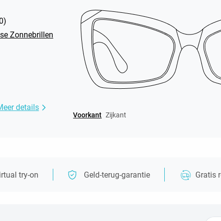
0
)
ise Zonnebrillen
Meer details
Voorkant
Zijkant
irtual try-on
Geld-terug-garantie
Gratis 