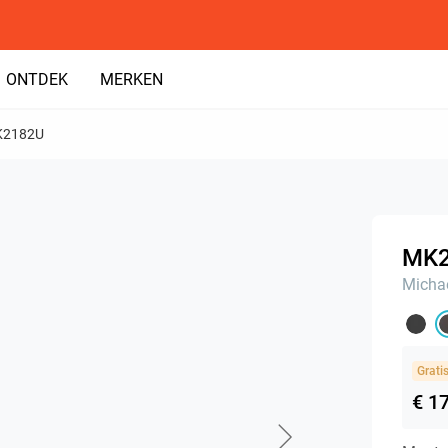
ONTDEK
MERKEN
2182U
MK
Michae
Grati
€ 1