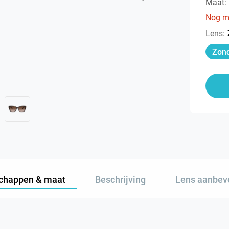
Maat:
Nog m
Lens
:
Zond
chappen & maat
Beschrijving
Lens aanbev