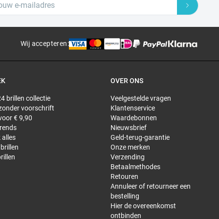
Wij accepteren
:
EK
OVER ONS
4 brillen collectie
Veelgestelde vragen
 zonder voorschrift
Klantenservice
 voor € 9,90
Waardebonnen
trends
Nieuwsbrief
 alles
Geld-terug-garantie
brillen
Onze merken
rillen
Verzending
Betaalmethodes
Retouren
Annuleer of retourneer een
bestelling
Hier de overeenkomst
ontbinden