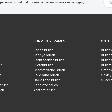
 per e-mail stuurt met
informatie over exclusieve aanbiedingen,
VORMEN & FRAMES
ONTD
Ronde brillen
Brillen2
Cat-eye brillen
Brillen
Rechthoekige brillen
Brillen
en
Pilotenbrillen
Brillen
Geometrische Brillen
Ontdek
e
Volle-rand brillen
Oakley 
Halve-rand brillen
Gucci b
rillen
Randloze brillen
len
Acetaat brillen