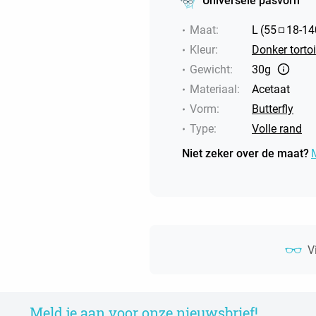
Universele pasvorn
Maat
:
L
(
55
18
-
14
Kleur
:
Donker torto
Gewicht
:
30g
Materiaal
:
Acetaat
Vorm
:
Butterfly
Type
:
Volle rand
Niet zeker over de maat?
V
Meld je aan voor onze nieuwsbrief!