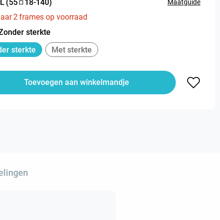
L
(
55
18
-
140
)
Maatguide
aar
2
frames op voorraad
Zonder sterkte
er sterkte
Met sterkte
Toevoegen aan winkelmandje
elingen