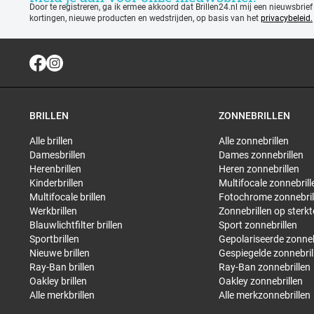
Door te registreren, ga ik ermee akkoord dat Brillen24.nl mij een nieuwsbrief
kortingen, nieuwe producten en wedstrijden, op basis van het
privacybeleid.
BRILLEN
ZONNEBRILLEN
Alle brillen
Alle zonnebrillen
Damesbrillen
Dames zonnebrillen
Herenbrillen
Heren zonnebrillen
Kinderbrillen
Multifocale zonnebrill
Multifocale brillen
Fotochrome zonnebril
Werkbrillen
Zonnebrillen op sterkt
Blauwlichtfilter brillen
Sport zonnebrillen
Sportbrillen
Gepolariseerde zonneb
Nieuwe brillen
Gespiegelde zonnebril
Ray-Ban brillen
Ray-Ban zonnebrillen
Oakley brillen
Oakley zonnebrillen
Alle merkbrillen
Alle merkzonnebrillen