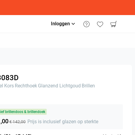
Inloggen
3083D
l Kors
Rechthoek
Glanzend Lichtgoud
Brillen
sief brillendoos & brillendoek
1,00
Prijs is inclusief glazen op sterkte
€ 142,00