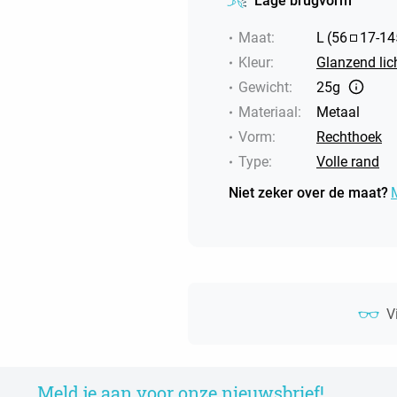
Lage brugvorm
Maat
:
L
(
56
17
-
14
Kleur
:
Glanzend li
Gewicht
:
25g
Materiaal
:
Metaal
Vorm
:
Rechthoek
Type
:
Volle rand
Niet zeker over de maat?
V
Meld je aan voor onze nieuwsbrief!