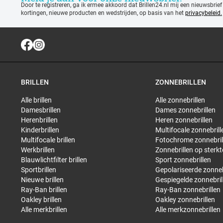
Door te registreren, ga ik ermee akkoord dat Brillen24.nl mij een nieuwsbrief
kortingen, nieuwe producten en wedstrijden, op basis van het
privacybeleid.
BRILLEN
ZONNEBRILLEN
Alle brillen
Alle zonnebrillen
Damesbrillen
Dames zonnebrillen
Herenbrillen
Heren zonnebrillen
Kinderbrillen
Multifocale zonnebrill
Multifocale brillen
Fotochrome zonnebril
Werkbrillen
Zonnebrillen op sterkt
Blauwlichtfilter brillen
Sport zonnebrillen
Sportbrillen
Gepolariseerde zonneb
Nieuwe brillen
Gespiegelde zonnebril
Ray-Ban brillen
Ray-Ban zonnebrillen
Oakley brillen
Oakley zonnebrillen
Alle merkbrillen
Alle merkzonnebrillen