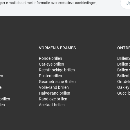
 per e-mail stuurt met
informatie over exclusieve aanbiedingen,
VORMEN & FRAMES
ONTD
Ronde brillen
Brillen2
Cat-eye brillen
Brillen
Rechthoekige brillen
Brillen
en
Pilotenbrillen
Brillen
Geometrische Brillen
Ontdek
e
Volle-rand brillen
Oakley 
Halve-rand brillen
Gucci b
rillen
Randloze brillen
len
Acetaat brillen