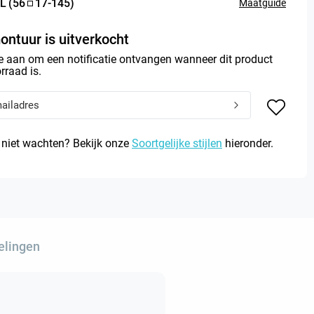
L
(
56
17
-
145
)
Maatguide
ontuur is uitverkocht
e aan om een notificatie ontvangen wanneer dit product
rraad is.
 niet wachten? Bekijk onze
Soortgelijke stijlen
hieronder.
elingen