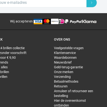
Wij accepteren
:
EK
OVER ONS
4 brillen collectie
Veelgestelde vragen
 zonder voorschrift
Klantenservice
 voor € 9,90
Waardebonnen
trends
Nieuwsbrief
 alles
Geld-terug-garantie
brillen
Onze merken
rillen
Verzending
Betaalmethodes
Retouren
Annuleer of retourneer een
bestelling
Hier de overeenkomst
ontbinden