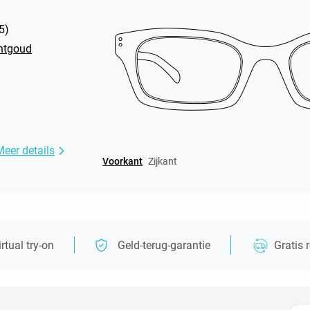
5
)
chtgoud
Meer details
Voorkant
Zijkant
irtual try-on
Geld-terug-garantie
Gratis 