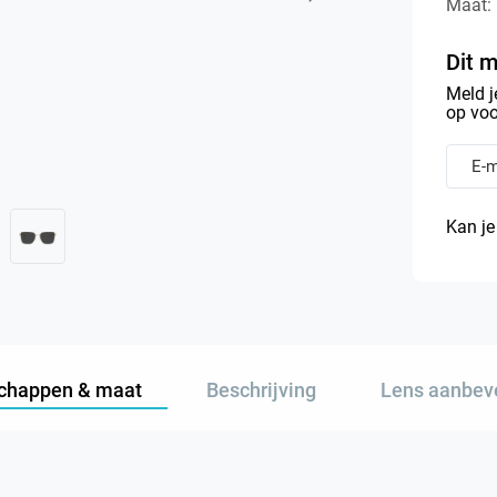
Maat:
Dit m
Meld j
op voo
Kan je
chappen & maat
Beschrijving
Lens aanbev