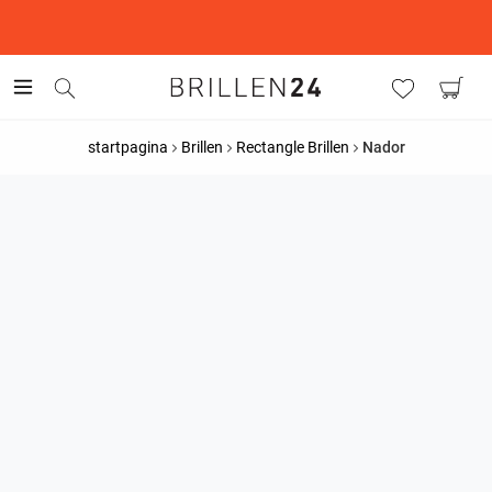
This is the Promotion Bar Text placeholder, loading promotion
data...
startpagina
Brillen
Rectangle Brillen
Nador