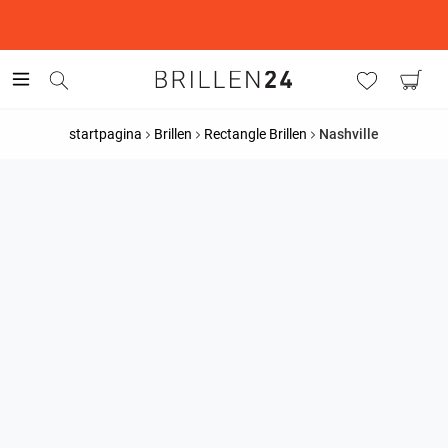
This is the Promotion Bar Text placeholder, loading promotion
data...
startpagina
Brillen
Rectangle Brillen
Nashville