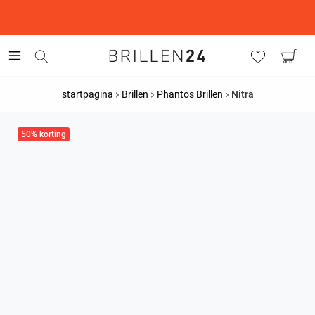
This is the Promotion Bar Text placeholder, loading promotion
data...
startpagina
Brillen
Phantos Brillen
Nitra
50% korting