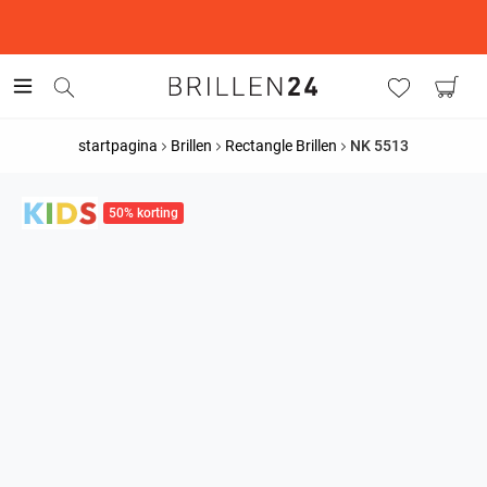
This is the Promotion Bar Text placeholder, loading promotion
data...
startpagina
Brillen
Rectangle Brillen
NK 5513
50% korting