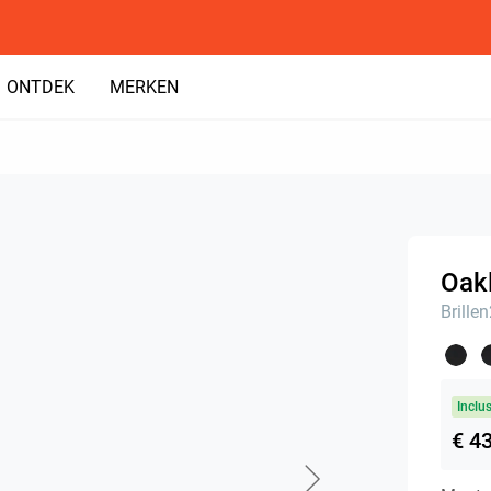
ONTDEK
MERKEN
Oakl
Brille
Inclu
€ 4