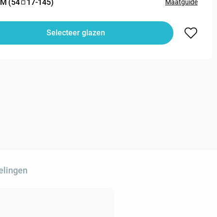
M
(
54
17
-
145
)
Maatguide
Selecteer glazen
elingen