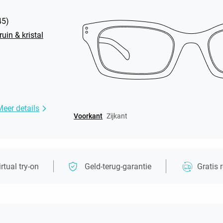
45
)
uin & kristal
Meer details
Voorkant
Zijkant
irtual try-on
Geld-terug-garantie
Gratis 