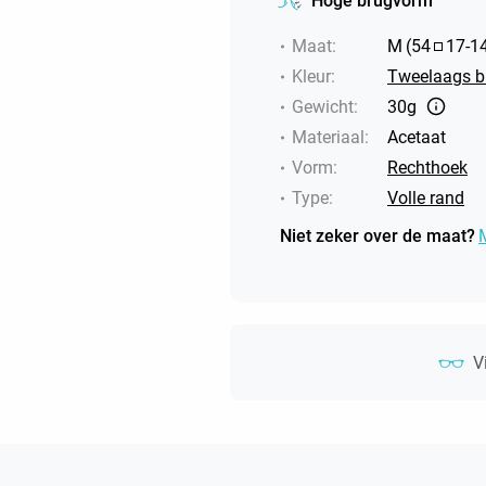
Hoge brugvorm
Maat
:
M
(
54
17
-
1
Kleur
:
Tweelaags br
Gewicht
:
30g
Materiaal
:
Acetaat
Vorm
:
Rechthoek
Type
:
Volle rand
Niet zeker over de maat?
V