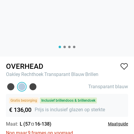
OVERHEAD
Oakley
Rechthoek
Transparant Blauw
Brillen
Transparant blauw
Gratis bezorging
Inclusief brillendoos & brillendoek
€ 136,00
Prijs is inclusief glazen op sterkte
Maat:
L
(
57
16
-
138
)
Maatguide
Nog maar
9
frames op voorraad