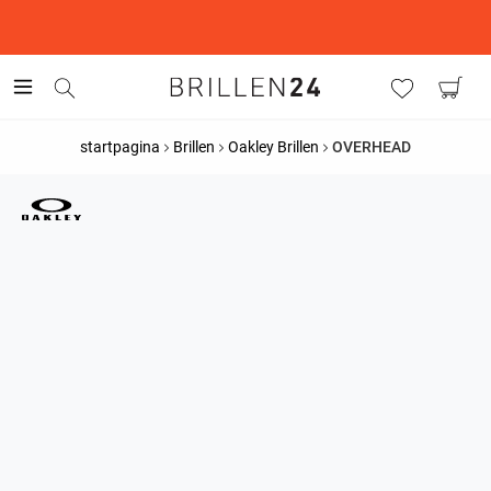
This is the Promotion Bar Text placeholder, loading promotion
data...
startpagina
Brillen
Oakley Brillen
OVERHEAD