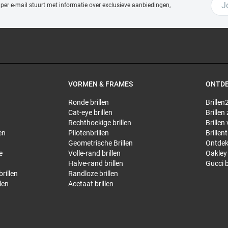
 per e-mail stuurt met
informatie over exclusieve aanbiedingen,
VORMEN & FRAMES
ONTD
Ronde brillen
Brillen2
Cat-eye brillen
Brillen
Rechthoekige brillen
Brillen
en
Pilotenbrillen
Brillen
Geometrische Brillen
Ontdek
e
Volle-rand brillen
Oakley 
Halve-rand brillen
Gucci b
rillen
Randloze brillen
len
Acetaat brillen