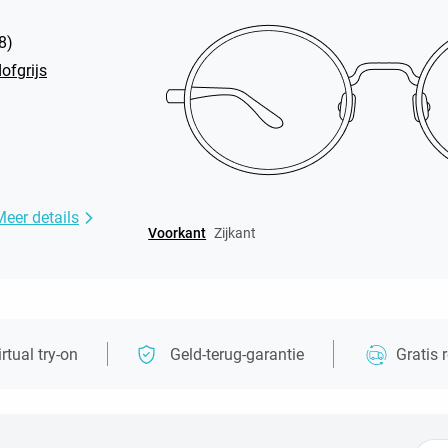
8
)
ofgrijs
Meer details
Voorkant
Zijkant
irtual try-on
Geld-terug-garantie
Gratis 