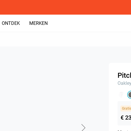
ONTDEK
MERKEN
Pit
Oakle
Grati
€ 2