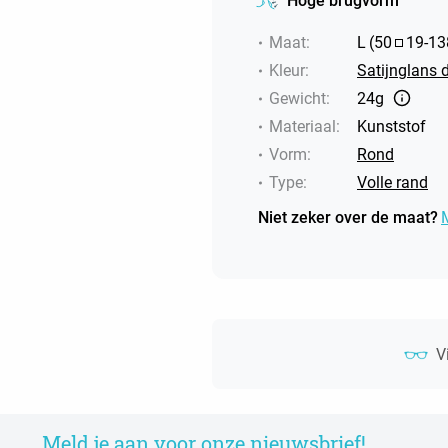
Hoge brugvorm
Maat
:
L
(
50
19
-
13
Kleur
:
Satijnglans d
Gewicht
:
24g
Materiaal
:
Kunststof
Vorm
:
Rond
Type
:
Volle rand
Niet zeker over de maat?
V
Meld je aan voor onze nieuwsbrief!