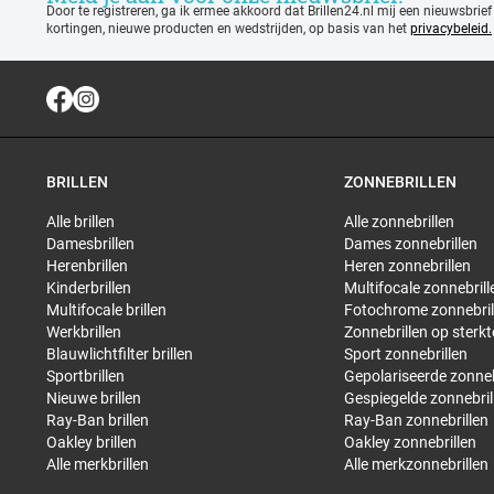
Door te registreren, ga ik ermee akkoord dat Brillen24.nl mij een nieuwsbrief
kortingen, nieuwe producten en wedstrijden, op basis van het
privacybeleid.
BRILLEN
ZONNEBRILLEN
Alle brillen
Alle zonnebrillen
Damesbrillen
Dames zonnebrillen
Herenbrillen
Heren zonnebrillen
Kinderbrillen
Multifocale zonnebrill
Multifocale brillen
Fotochrome zonnebril
Werkbrillen
Zonnebrillen op sterkt
Blauwlichtfilter brillen
Sport zonnebrillen
Sportbrillen
Gepolariseerde zonneb
Nieuwe brillen
Gespiegelde zonnebril
Ray-Ban brillen
Ray-Ban zonnebrillen
Oakley brillen
Oakley zonnebrillen
Alle merkbrillen
Alle merkzonnebrillen