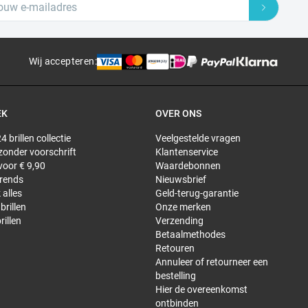
Wij accepteren
:
EK
OVER ONS
4 brillen collectie
Veelgestelde vragen
 zonder voorschrift
Klantenservice
 voor € 9,90
Waardebonnen
trends
Nieuwsbrief
 alles
Geld-terug-garantie
brillen
Onze merken
rillen
Verzending
Betaalmethodes
Retouren
Annuleer of retourneer een
bestelling
Hier de overeenkomst
ontbinden