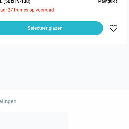
L
(
50
19
-
138
)
Maatguide
aar
27
frames op voorraad
Selecteer glazen
elingen