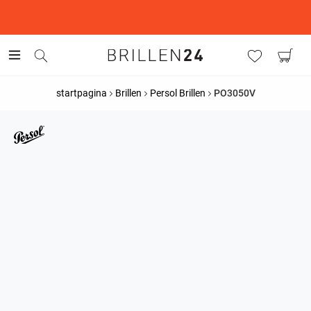
This is the Promotion Bar Text placeholder, loading promotion
data...
startpagina
Brillen
Persol Brillen
PO3050V