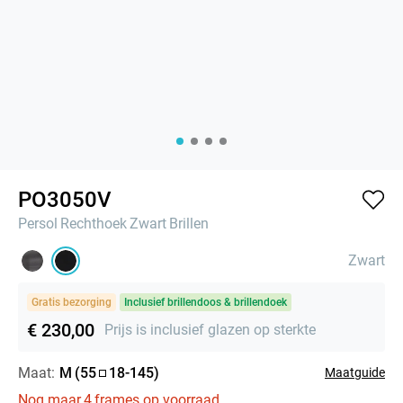
PO3050V
Persol
Rechthoek
Zwart
Brillen
Zwart
Gratis bezorging
Inclusief brillendoos & brillendoek
€ 230,00
Prijs is inclusief glazen op sterkte
Maat:
M
(
55
18
-
145
)
Maatguide
Nog maar
4
frames op voorraad