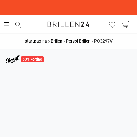
This is the Promotion Bar Text placeholder, loading promotion
data...
startpagina
Brillen
Persol Brillen
PO3297V
50% korting