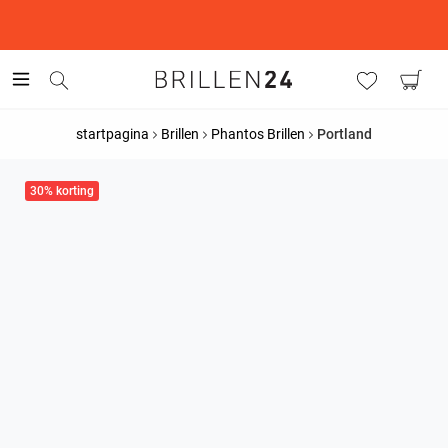
This is the Promotion Bar Text placeholder, loading promotion
data...
startpagina
Brillen
Phantos Brillen
Portland
30% korting