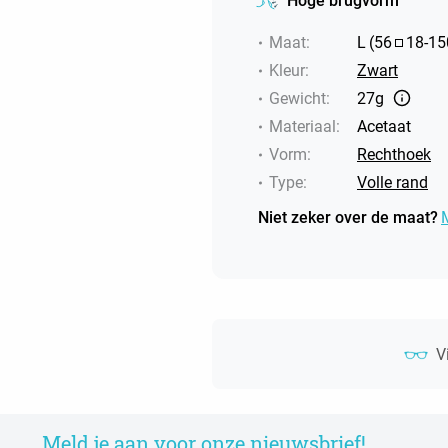
Hoge brugvorm
Maat
:
L
(
56
18
-
15
Kleur
:
Zwart
Gewicht
:
27g
Materiaal
:
Acetaat
Vorm
:
Rechthoek
Type
:
Volle rand
Niet zeker over de maat?
V
Meld je aan voor onze nieuwsbrief!