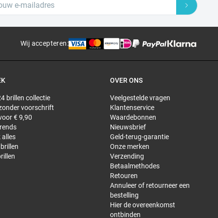
Wij accepteren
:
EK
OVER ONS
4 brillen collectie
Veelgestelde vragen
 zonder voorschrift
Klantenservice
 voor € 9,90
Waardebonnen
trends
Nieuwsbrief
 alles
Geld-terug-garantie
brillen
Onze merken
rillen
Verzending
Betaalmethodes
Retouren
Annuleer of retourneer een
bestelling
Hier de overeenkomst
ontbinden