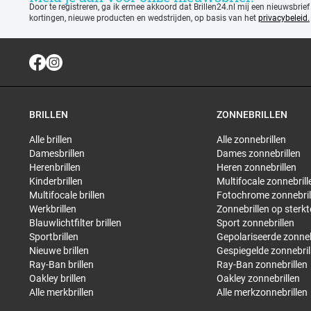
Door te registreren, ga ik ermee akkoord dat Brillen24.nl mij een nieuwsbrief
kortingen, nieuwe producten en wedstrijden, op basis van het
privacybeleid.
BRILLEN
ZONNEBRILLEN
Alle brillen
Alle zonnebrillen
Damesbrillen
Dames zonnebrillen
Herenbrillen
Heren zonnebrillen
Kinderbrillen
Multifocale zonnebrill
Multifocale brillen
Fotochrome zonnebril
Werkbrillen
Zonnebrillen op sterkt
Blauwlichtfilter brillen
Sport zonnebrillen
Sportbrillen
Gepolariseerde zonneb
Nieuwe brillen
Gespiegelde zonnebril
Ray-Ban brillen
Ray-Ban zonnebrillen
Oakley brillen
Oakley zonnebrillen
Alle merkbrillen
Alle merkzonnebrillen