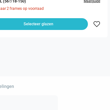
L
(
56
18
-
150
)
Maatguide
aar
2
frames op voorraad
Selecteer glazen
elingen