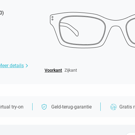
0
)
Meer details
Voorkant
Zijkant
irtual try-on
Geld-terug-garantie
Gratis 