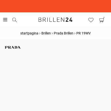
This is the Promotion Bar Text placeholder, loading promotion
data...
startpagina
Brillen
Prada Brillen
PR 19WV