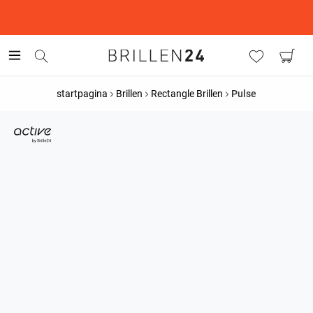
This is the Promotion Bar Text placeholder, loading promotion
data...
startpagina
Brillen
Rectangle Brillen
Pulse