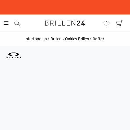
This is the Promotion Bar Text placeholder, loading promotion
data...
startpagina
Brillen
Oakley Brillen
Rafter