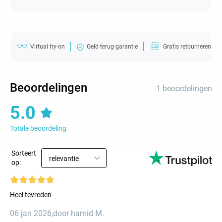
Virtual try-on
Geld-terug-garantie
Gratis retourneren
Beoordelingen
1 beoordelingen
5.0
Totale beoordeling
Sorteert
relevantie
op:
Heel tevreden
06 jan 2026
,
door hamid M.