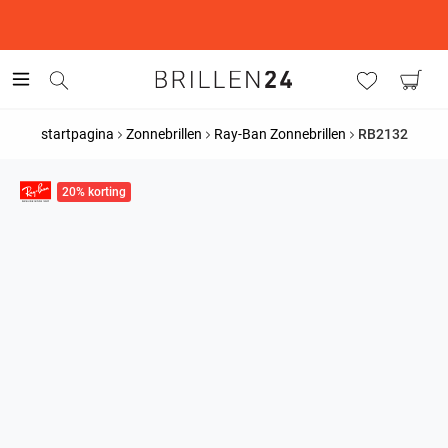
This is the Promotion Bar Text placeholder, loading promotion
data...
startpagina
Zonnebrillen
Ray-Ban Zonnebrillen
RB2132
20% korting