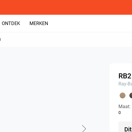
ONTDEK
MERKEN
0
RB2
Ray-B
Maat:
0
Di