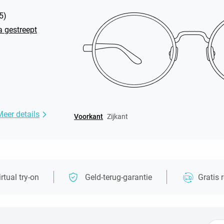
5
)
 gestreept
Meer details
Voorkant
Zijkant
irtual try-on
Geld-terug-garantie
Gratis 