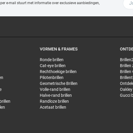
 per e-mail stuurt met
informatie over exclusieve aanbiedingen,
VORMEN & FRAMES
ONTD
Ronde brillen
Brillen2
Cat-eye brillen
Brillen
Rechthoekige brillen
Brillen
en
Pilotenbrillen
Brillen
Geometrische Brillen
Ontdek
e
Volle-rand brillen
Oakley 
Halve-rand brillen
Gucci b
rillen
Randloze brillen
len
Acetaat brillen