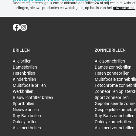
Door te registreren, ga ik ermee akkoord dat Brillen24.nl mij een nieuwsbrief
kortingen, nieuwe producten en wedstrijden, op basis van het
privacybeleid.
BRILLEN
ZONNEBRILLEN
Alle brillen
Alle zonnebrillen
Damesbrillen
Dames zonnebrillen
Herenbrillen
Heren zonnebrillen
Kinderbrillen
Multifocale zonnebrill
Multifocale brillen
Fotochrome zonnebril
Werkbrillen
Zonnebrillen op sterkt
Blauwlichtfilter brillen
Sport zonnebrillen
Sportbrillen
Gepolariseerde zonneb
Nieuwe brillen
Gespiegelde zonnebril
Ray-Ban brillen
Ray-Ban zonnebrillen
Oakley brillen
Oakley zonnebrillen
Alle merkbrillen
Alle merkzonnebrillen