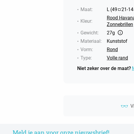
Maat
:
L
(
49
21
-
14
Rood Havana
Kleur
:
Zonnebrillen
Gewicht
:
27g
Materiaal
:
Kunststof
Vorm
:
Rond
Type
:
Volle rand
Niet zeker over de maat?
V
Meld je aan voor onze nieuwsbrief!