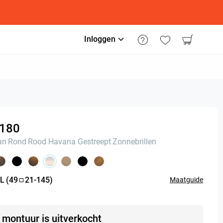
Inloggen
180
an
Rond
Rood Havana Gestreept
Zonnebrillen
L
(
49
21
-
145
)
Maatguide
t montuur is uitverkocht