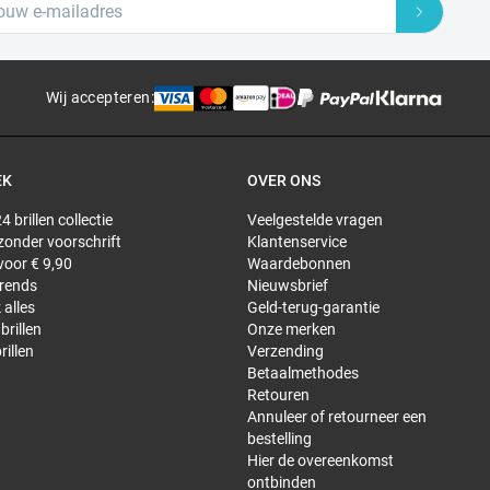
Wij accepteren
:
EK
OVER ONS
4 brillen collectie
Veelgestelde vragen
 zonder voorschrift
Klantenservice
 voor € 9,90
Waardebonnen
trends
Nieuwsbrief
 alles
Geld-terug-garantie
brillen
Onze merken
rillen
Verzending
Betaalmethodes
Retouren
Annuleer of retourneer een
bestelling
Hier de overeenkomst
ontbinden