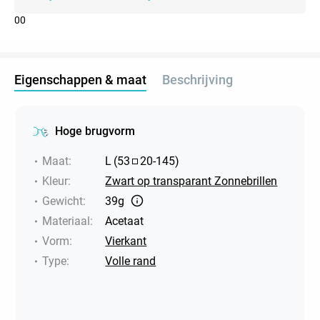
0
0
Eigenschappen & maat
Beschrijving
Hoge brugvorm
Maat
:
L
(
53
20
-
145
)
Kleur
:
Zwart op transparant Zonnebrillen
Gewicht
:
39g
Materiaal
:
Acetaat
Vorm
:
Vierkant
Type
:
Volle rand