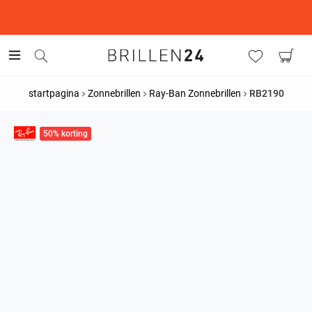
This is the Promotion Bar Text placeholder, loading promotion
data...
startpagina
Zonnebrillen
Ray-Ban Zonnebrillen
RB2190
50% korting