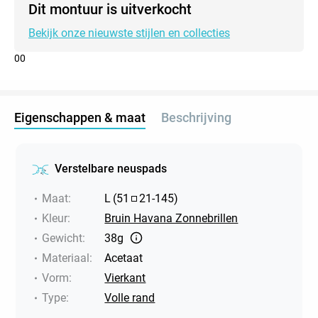
Dit montuur is uitverkocht
Bekijk onze nieuwste stijlen en collecties
0
0
Eigenschappen & maat
Beschrijving
Verstelbare neuspads
Maat
:
L
(
51
21
-
145
)
Kleur
:
Bruin Havana Zonnebrillen
Gewicht
:
38g
Materiaal
:
Acetaat
Vorm
:
Vierkant
Type
:
Volle rand