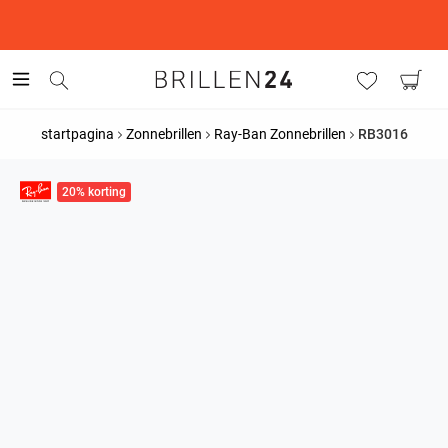
This is the Promotion Bar Text placeholder, loading promotion
data...
startpagina
Zonnebrillen
Ray-Ban Zonnebrillen
RB3016
20% korting