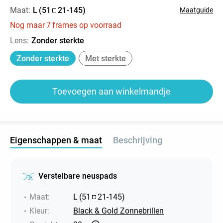
Maat:
L
(
51
21
-
145
)
Maatguide
Nog maar
7
frames op voorraad
Lens
:
Zonder sterkte
Zonder sterkte
Met sterkte
Toevoegen aan winkelmandje
Eigenschappen & maat
Beschrijving
Verstelbare neuspads
Maat
:
L
(
51
21
-
145
)
Kleur
:
Black & Gold Zonnebrillen