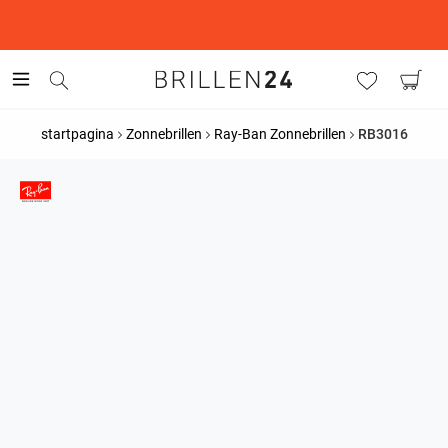
This is the Promotion Bar Text placeholder, loading promotion
data...
startpagina
Zonnebrillen
Ray-Ban Zonnebrillen
RB3016