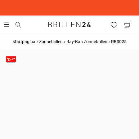
This is the Promotion Bar Text placeholder, loading promotion
data...
startpagina
Zonnebrillen
Ray-Ban Zonnebrillen
RB3025