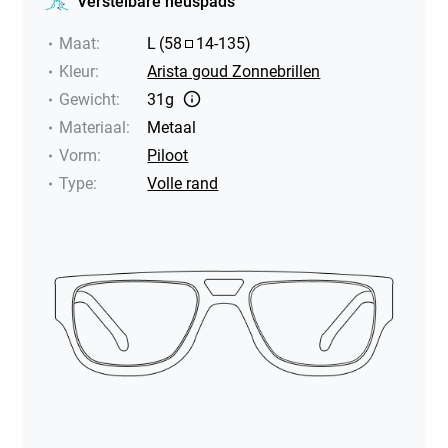
Verstelbare neuspads
Maat
:
L
(
58
14
-
135
)
Kleur
:
Arista goud Zonnebrillen
Gewicht
:
31g
Materiaal
:
Metaal
Vorm
:
Piloot
Type
:
Volle rand