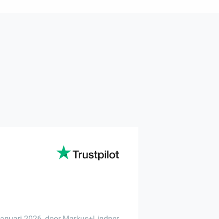
januari 2026
,
door Markus+Lindner