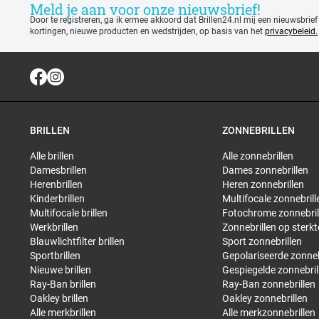
Meld je aan voor onze nieuwsbrief!
Door te registreren, ga ik ermee akkoord dat Brillen24.nl mij een nieuwsbrief
kortingen, nieuwe producten en wedstrijden, op basis van het
privacybeleid.
BRILLEN
ZONNEBRILLEN
Alle brillen
Alle zonnebrillen
Damesbrillen
Dames zonnebrillen
Herenbrillen
Heren zonnebrillen
Kinderbrillen
Multifocale zonnebrill
Multifocale brillen
Fotochrome zonnebril
Werkbrillen
Zonnebrillen op sterkt
Blauwlichtfilter brillen
Sport zonnebrillen
Sportbrillen
Gepolariseerde zonneb
Nieuwe brillen
Gespiegelde zonnebril
Ray-Ban brillen
Ray-Ban zonnebrillen
Oakley brillen
Oakley zonnebrillen
Alle merkbrillen
Alle merkzonnebrillen