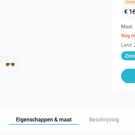
Grati
€ 1
Maat:
Nog m
Lens
:
Zond
Eigenschappen & maat
Beschrijving