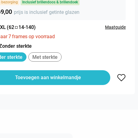
s bezorging
Inclusief brillendoos & brillendoek
69,00
prijs is inclusief getinte glazen
XL
(
62
14
-
140
)
Maatguide
aar
7
frames op voorraad
Zonder sterkte
er sterkte
Met sterkte
Toevoegen aan winkelmandje