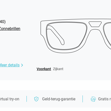
40
)
Zonnebrillen
Meer details
Voorkant
Zijkant
irtual try-on
Geld-terug-garantie
Gratis 