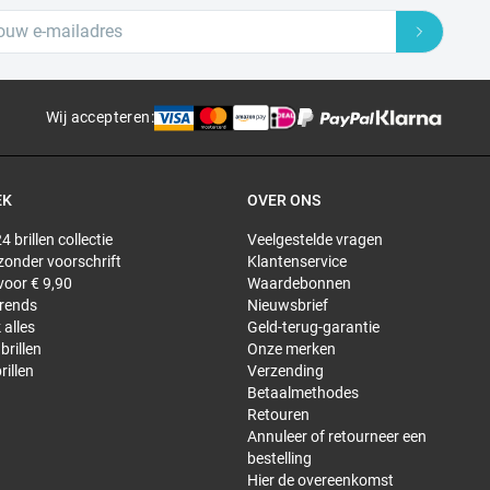
Wij accepteren
:
EK
OVER ONS
4 brillen collectie
Veelgestelde vragen
 zonder voorschrift
Klantenservice
 voor € 9,90
Waardebonnen
trends
Nieuwsbrief
 alles
Geld-terug-garantie
brillen
Onze merken
rillen
Verzending
Betaalmethodes
Retouren
Annuleer of retourneer een
bestelling
Hier de overeenkomst