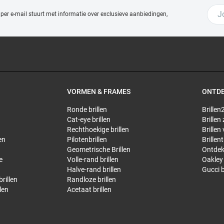
 per e-mail stuurt met
informatie over exclusieve aanbiedingen,
VORMEN & FRAMES
ONTD
Ronde brillen
Brillen2
Cat-eye brillen
Brillen
Rechthoekige brillen
Brillen
en
Pilotenbrillen
Brillen
Geometrische Brillen
Ontdek
e
Volle-rand brillen
Oakley 
Halve-rand brillen
Gucci b
rillen
Randloze brillen
len
Acetaat brillen