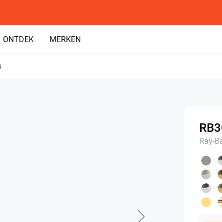
ONTDEK
MERKEN
5
RB3
Ray-B