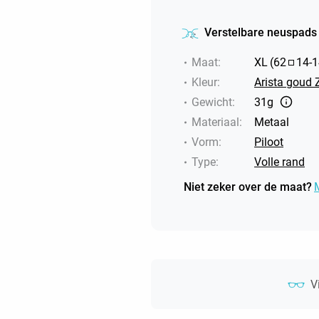
Verstelbare neuspads
Maat
:
XL
(
62
14
-
1
Kleur
:
Arista goud 
Gewicht
:
31g
Materiaal
:
Metaal
Vorm
:
Piloot
Type
:
Volle rand
Niet zeker over de maat?
V