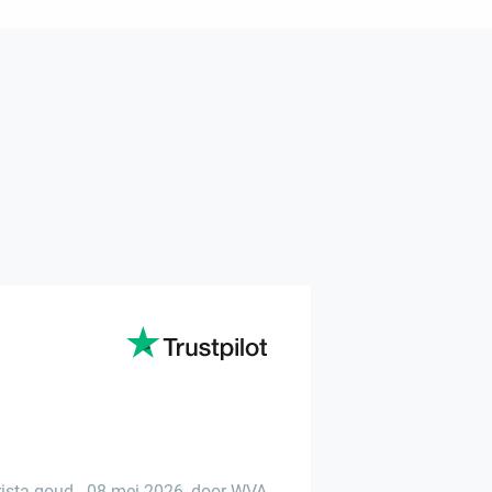
rista goud
-
08 mei 2026
,
door WVA