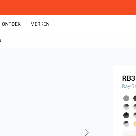
ONTDEK
MERKEN
5
RB3
Ray-B