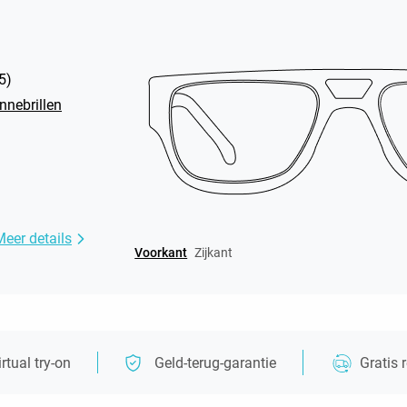
5
)
nnebrillen
Meer details
Voorkant
Zijkant
irtual try-on
Geld-terug-garantie
Gratis 