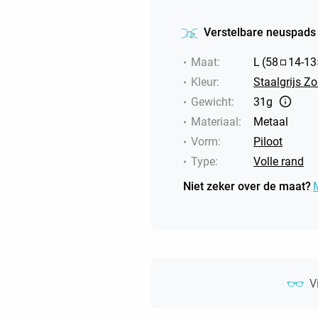
Verstelbare neuspads
Maat
:
L
(
58
14
-
13
Kleur
:
Staalgrijs Zo
Gewicht
:
31g
Materiaal
:
Metaal
Vorm
:
Piloot
Type
:
Volle rand
Niet zeker over de maat?
V