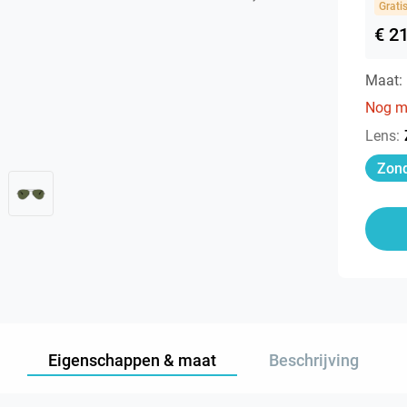
Grati
€ 2
Maat:
Nog m
Lens
:
Zond
Eigenschappen & maat
Beschrijving