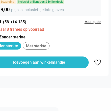
s bezorging
Inclusief brillendoos & brillendoek
19,00
prijs is inclusief getinte glazen
L
(
58
14
-
135
)
Maatguide
aar
8
frames op voorraad
Zonder sterkte
er sterkte
Met sterkte
Toevoegen aan winkelmandje