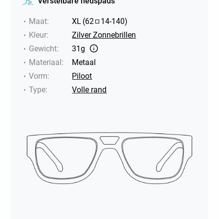
Verstelbare neuspads
Maat
:
XL
(
62
14
-
140
)
Kleur
:
Zilver Zonnebrillen
Gewicht
:
31g
Materiaal
:
Metaal
Vorm
:
Piloot
Type
:
Volle rand