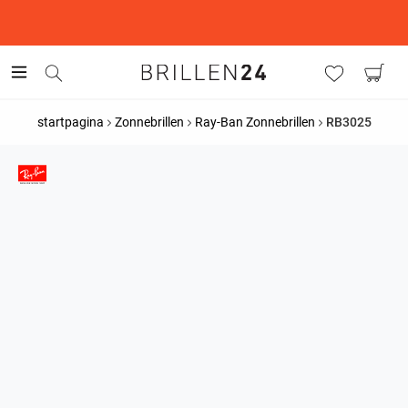
This is the Promotion Bar Text placeholder, loading promotion
data...
startpagina
Zonnebrillen
Ray-Ban Zonnebrillen
RB3025