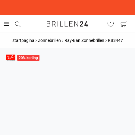
This is the Promotion Bar Text placeholder, loading promotion
data...
startpagina
Zonnebrillen
Ray-Ban Zonnebrillen
RB3447
20% korting