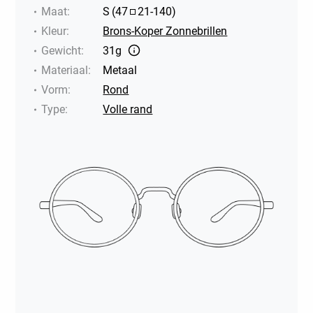
Maat
:
S
(
47
21
-
140
)
Kleur
:
Brons-Koper Zonnebrillen
Gewicht
:
31g
Materiaal
:
Metaal
Vorm
:
Rond
Type
:
Volle rand