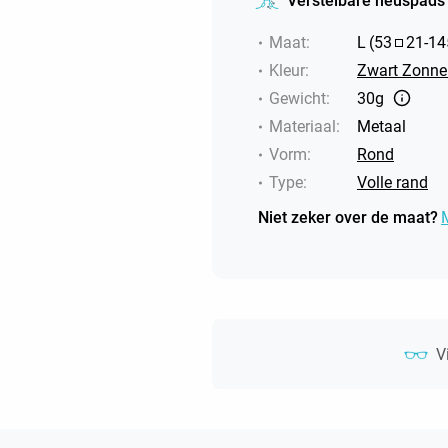
Verstelbare neuspads
Maat
:
L
(
53
21
-
14
Kleur
:
Zwart Zonneb
Gewicht
:
30g
Materiaal
:
Metaal
Vorm
:
Rond
Type
:
Volle rand
Niet zeker over de maat?
V