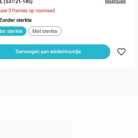
L
(
53
21
-
145
)
Maatguide
aar
3
frames op voorraad
Zonder sterkte
er sterkte
Met sterkte
Toevoegen aan winkelmandje