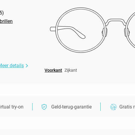
5
)
rillen
Meer details
Voorkant
Zijkant
irtual try-on
Geld-terug-garantie
Gratis 