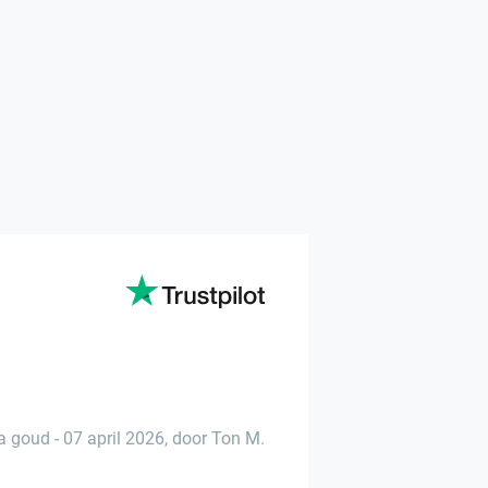
ta goud
-
07 april 2026
,
door Ton M.