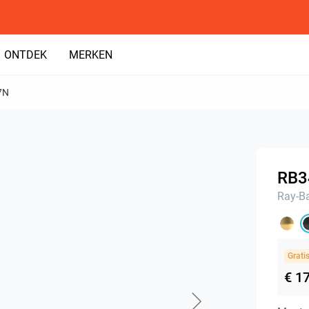
ONTDEK
MERKEN
7N
RB3
Ray-B
Grati
€ 1