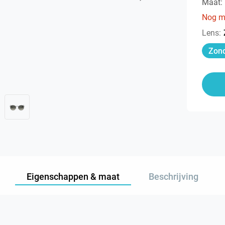
Maat:
Nog m
Lens
:
Zond
Eigenschappen & maat
Beschrijving