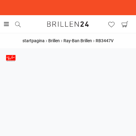
This is the Promotion Bar Text placeholder, loading promotion
data...
startpagina
Brillen
Ray-Ban Brillen
RB3447V