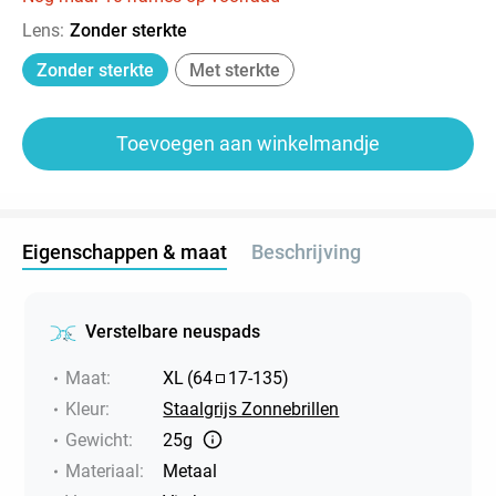
Lens
:
Zonder sterkte
Zonder sterkte
Met sterkte
Toevoegen aan winkelmandje
Eigenschappen & maat
Beschrijving
Verstelbare neuspads
Maat
:
XL
(
64
17
-
135
)
Kleur
:
Staalgrijs Zonnebrillen
Gewicht
:
25g
Materiaal
:
Metaal