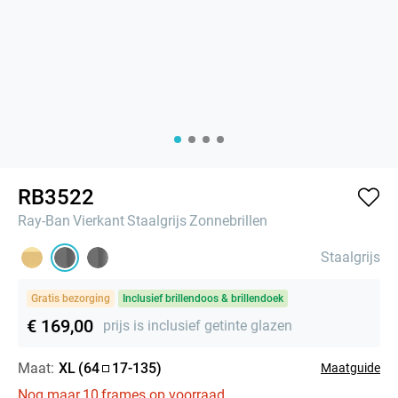
RB3522
Ray-Ban
Vierkant
Staalgrijs
Zonnebrillen
Staalgrijs
Gratis bezorging
Inclusief brillendoos & brillendoek
€ 169,00
prijs is inclusief getinte glazen
Maat:
XL
(
64
17
-
135
)
Maatguide
Nog maar
10
frames op voorraad