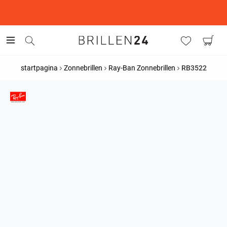
This is the Promotion Bar Text placeholder, loading promotion
data...
startpagina
Zonnebrillen
Ray-Ban Zonnebrillen
RB3522