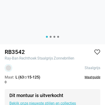
RB3542
Ray-Ban
Rechthoek
Staalgrijs
Zonnebrillen
Staalgrijs
Maat:
L
(
63
15
-
125
)
Maatguide
0
Dit montuur is uitverkocht
Bekijk onze nieuwste stijlen en collecties