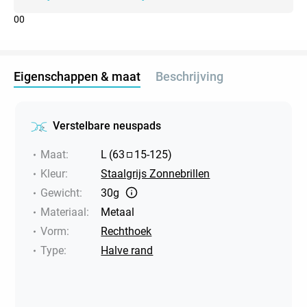
0
0
Eigenschappen & maat
Beschrijving
Verstelbare neuspads
Maat
:
L
(
63
15
-
125
)
Kleur
:
Staalgrijs Zonnebrillen
Gewicht
:
30g
Materiaal
:
Metaal
Vorm
:
Rechthoek
Type
:
Halve rand