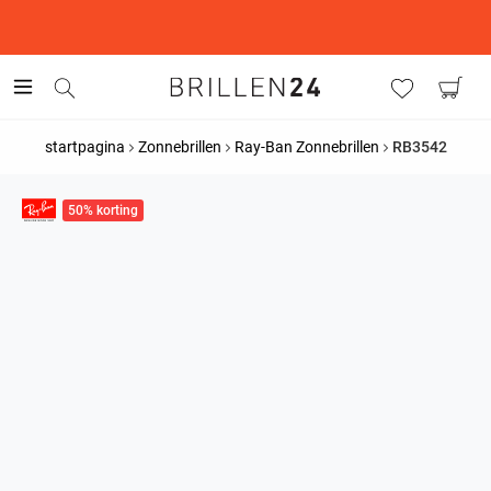
This is the Promotion Bar Text placeholder, loading promotion
data...
startpagina
Zonnebrillen
Ray-Ban Zonnebrillen
RB3542
50% korting