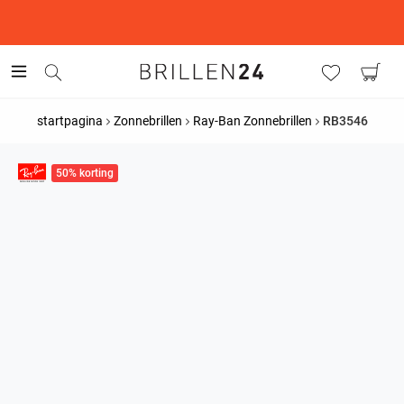
This is the Promotion Bar Text placeholder, loading promotion
data...
startpagina
Zonnebrillen
Ray-Ban Zonnebrillen
RB3546
50% korting