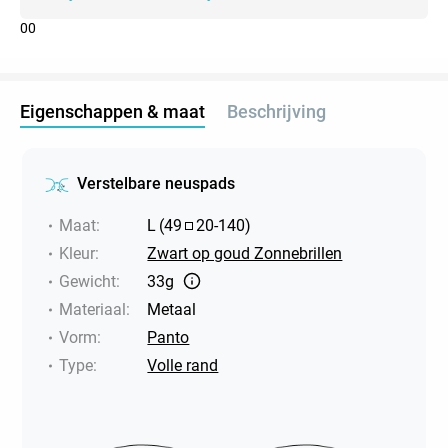
0
0
Eigenschappen & maat
Beschrijving
Verstelbare neuspads
Maat
:
L
(
49
20
-
140
)
Kleur
:
Zwart op goud Zonnebrillen
Gewicht
:
33g
Materiaal
:
Metaal
Vorm
:
Panto
Type
:
Volle rand