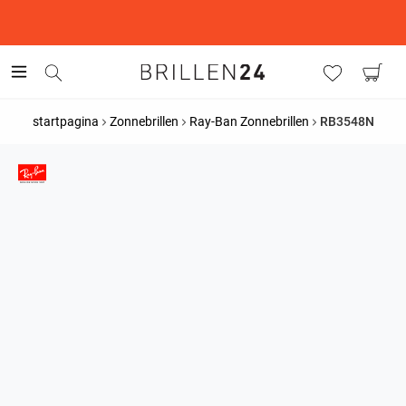
This is the Promotion Bar Text placeholder, loading promotion
data...
startpagina
Zonnebrillen
Ray-Ban Zonnebrillen
RB3548N