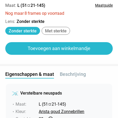
Maat:
L
(
51
21
-
145
)
Maatguide
Nog maar
8
frames op voorraad
Lens
:
Zonder sterkte
Zonder sterkte
Met sterkte
Toevoegen aan winkelmandje
Eigenschappen & maat
Beschrijving
Verstelbare neuspads
Maat
:
L
(
51
21
-
145
)
Kleur
:
Arista goud Zonnebrillen