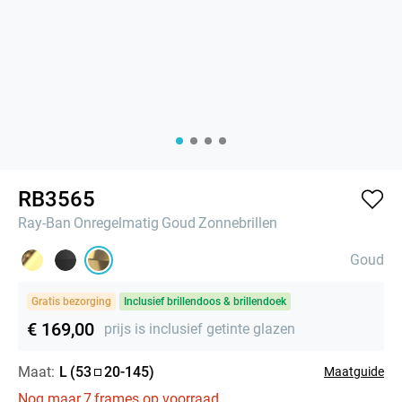
RB3565
Ray-Ban
Onregelmatig
Goud
Zonnebrillen
Goud
Gratis bezorging
Inclusief brillendoos & brillendoek
€ 169,00
prijs is inclusief getinte glazen
Maat:
L
(
53
20
-
145
)
Maatguide
Nog maar
7
frames op voorraad