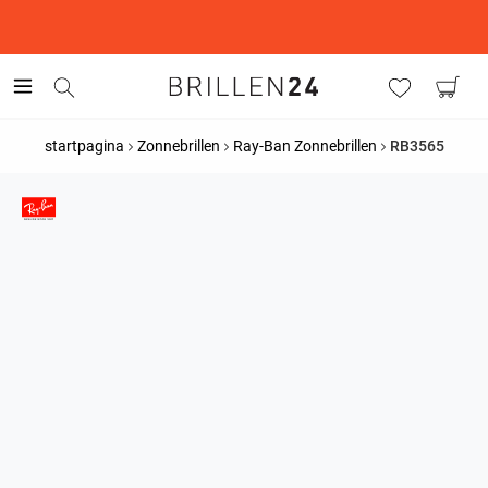
This is the Promotion Bar Text placeholder, loading promotion
data...
startpagina
Zonnebrillen
Ray-Ban Zonnebrillen
RB3565