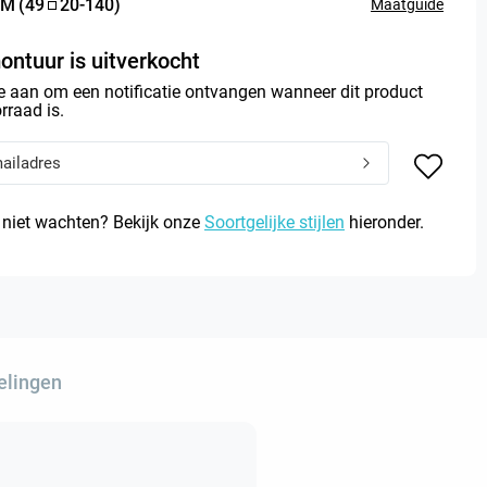
M
(
49
20
-
140
)
Maatguide
ontuur is uitverkocht
e aan om een notificatie ontvangen wanneer dit product
rraad is.
 niet wachten? Bekijk onze
Soortgelijke stijlen
hieronder.
elingen