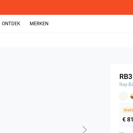
ONTDEK
MERKEN
RB3
Ray-B
Grati
€ 8