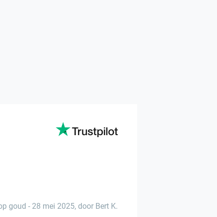
op goud
-
28 mei 2025
,
door Bert K.