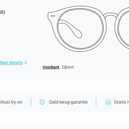
40
)
Meer details
Voorkant
Zijkant
irtual try-on
Geld-terug-garantie
Gratis 