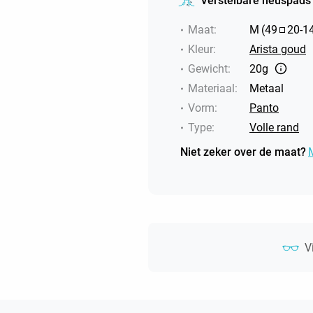
Verstelbare neuspads
Maat
:
M
(
49
20
-
1
Kleur
:
Arista goud
Gewicht
:
20g
Materiaal
:
Metaal
Vorm
:
Panto
Type
:
Volle rand
Niet zeker over de maat?
V