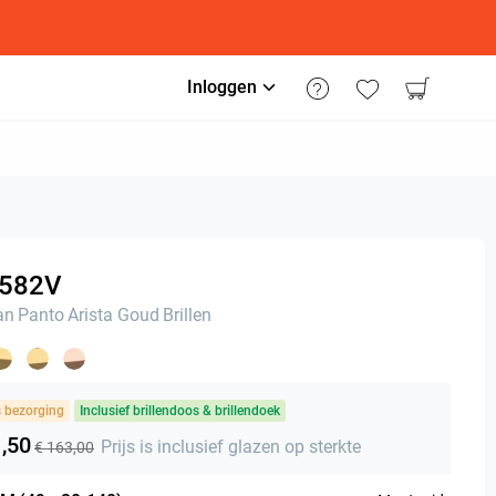
Inloggen
582V
an
Panto
Arista Goud
Brillen
s bezorging
Inclusief brillendoos & brillendoek
1,50
Prijs is inclusief glazen op sterkte
€ 163,00