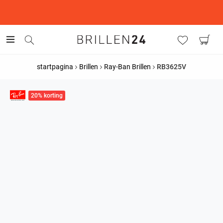
This is the Promotion Bar Text placeholder, loading promotion
data...
startpagina
Brillen
Ray-Ban Brillen
RB3625V
20% korting