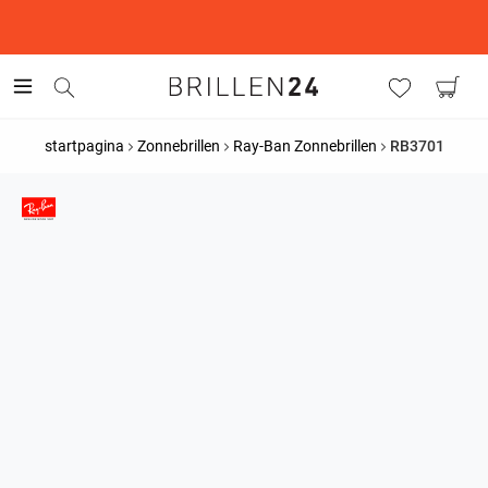
This is the Promotion Bar Text placeholder, loading promotion
data...
startpagina
Zonnebrillen
Ray-Ban Zonnebrillen
RB3701