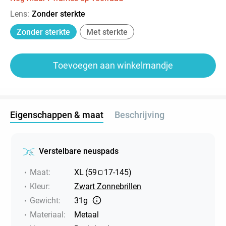
Lens
:
Zonder sterkte
Zonder sterkte
Met sterkte
Toevoegen aan winkelmandje
Eigenschappen & maat
Beschrijving
Verstelbare neuspads
Maat
:
XL
(
59
17
-
145
)
Kleur
:
Zwart Zonnebrillen
Gewicht
:
31g
Materiaal
:
Metaal