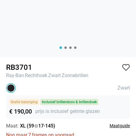
RB3701
Ray-Ban
Rechthoek
Zwart
Zonnebrillen
Zwart
Gratis bezorging
Inclusief brillendoos & brillendoek
€ 190,00
prijs is inclusief getinte glazen
Maat:
XL
(
59
17
-
145
)
Maatguide
Nog maar
7
frames op voorraad