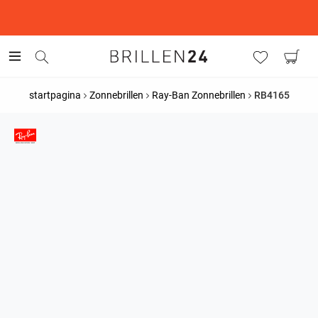
This is the Promotion Bar Text placeholder, loading promotion
data...
startpagina
Zonnebrillen
Ray-Ban Zonnebrillen
RB4165