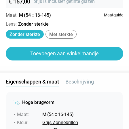
€ 157,00
prijs is inclusief getinte glazen
Maat:
M
(
54
16
-
145
)
Maatguide
Lens
:
Zonder sterkte
Zonder sterkte
Met sterkte
Toevoegen aan winkelmandje
Eigenschappen & maat
Beschrijving
Hoge brugvorm
Maat
:
M
(
54
16
-
145
)
Kleur
:
Grijs Zonnebrillen