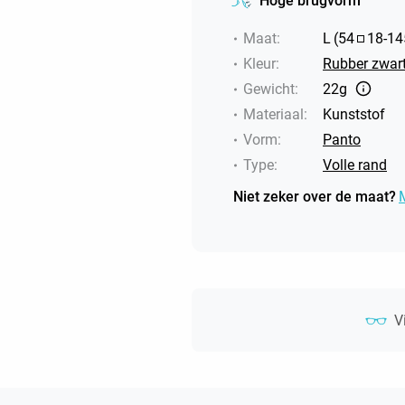
Hoge brugvorm
Maat
:
L
(
54
18
-
14
Kleur
:
Rubber zwart
Gewicht
:
22g
Materiaal
:
Kunststof
Vorm
:
Panto
Type
:
Volle rand
Niet zeker over de maat?
V