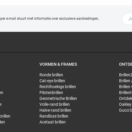
 per e-mail stuurt met
informatie over exclusieve aanbiedingen,
VORMEN & FRAMES
ONTD
Ronde brillen
Brillen2
Cat-eye brillen
Brillen
Rechthoekige brillen
Brillen
en
Pilotenbrillen
Brillen
Geometrische Brillen
Ontdek
e
Volle-rand brillen
Oakley 
Halve-rand brillen
Gucci b
rillen
Randloze brillen
len
Acetaat brillen