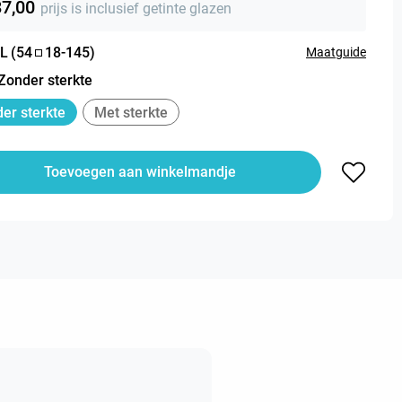
87,00
prijs is inclusief getinte glazen
L
(
54
18
-
145
)
Maatguide
Zonder sterkte
er sterkte
Met sterkte
Toevoegen aan winkelmandje