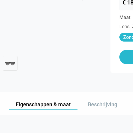
€ 1
Maat:
Lens
:
Zond
Eigenschappen & maat
Beschrijving