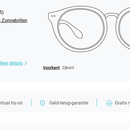
5
)
 Zonnebrillen
Meer details
Voorkant
Zijkant
irtual try-on
Geld-terug-garantie
Gratis 