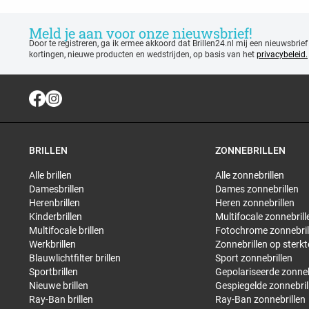
Meld je aan voor onze nieuwsbrief!
Door te registreren, ga ik ermee akkoord dat Brillen24.nl mij een nieuwsbrief
kortingen, nieuwe producten en wedstrijden, op basis van het
privacybeleid.
BRILLEN
ZONNEBRILLEN
Alle brillen
Alle zonnebrillen
Damesbrillen
Dames zonnebrillen
Herenbrillen
Heren zonnebrillen
Kinderbrillen
Multifocale zonnebrill
Multifocale brillen
Fotochrome zonnebril
Werkbrillen
Zonnebrillen op sterkt
Blauwlichtfilter brillen
Sport zonnebrillen
Sportbrillen
Gepolariseerde zonneb
Nieuwe brillen
Gespiegelde zonnebril
Ray-Ban brillen
Ray-Ban zonnebrillen