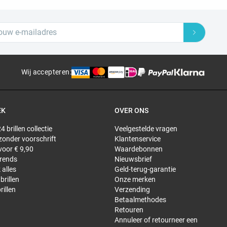
Wij accepteren
:
EK
OVER ONS
4 brillen collectie
Veelgestelde vragen
 zonder voorschrift
Klantenservice
 voor € 9,90
Waardebonnen
trends
Nieuwsbrief
 alles
Geld-terug-garantie
brillen
Onze merken
rillen
Verzending
Betaalmethodes
Retouren
Annuleer of retourneer een