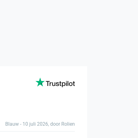
Blauw
-
10 juli 2026
,
door Rolien