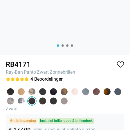
RB4171
Ray-Ban
Panto
Zwart
Zonnebrillen
4
Beoordelingen
Zwart
Gratis bezorging
Inclusief brillendoos & brillendoek
€ 177,00
prijs is inclusief getinte glazen