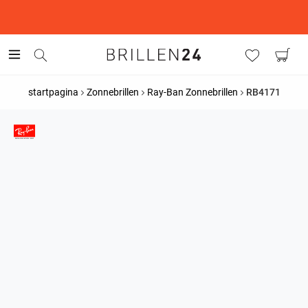
This is the Promotion Bar Text placeholder, loading promotion
data...
startpagina
Zonnebrillen
Ray-Ban Zonnebrillen
RB4171