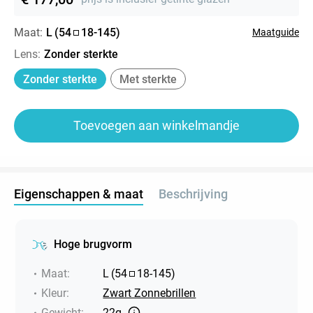
Maat:
L
(
54
18
-
145
)
Maatguide
Lens
:
Zonder sterkte
Zonder sterkte
Met sterkte
Toevoegen aan winkelmandje
Eigenschappen & maat
Beschrijving
Hoge brugvorm
Maat
:
L
(
54
18
-
145
)
Kleur
:
Zwart Zonnebrillen
Gewicht
:
22g