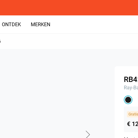
ONTDEK
MERKEN
6
RB4
Ray-B
Grati
€ 1