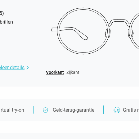
5
)
rillen
Meer details
Voorkant
Zijkant
irtual try-on
Geld-terug-garantie
Gratis 