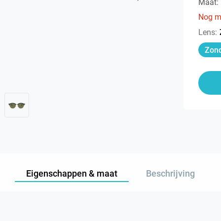
Maat:
Nog m
Lens
:
Zond
Eigenschappen & maat
Beschrijving