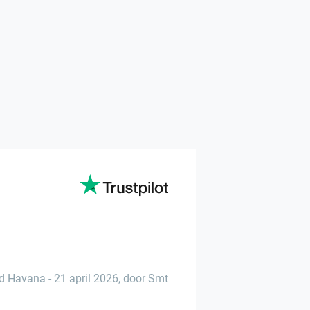
d Havana
-
21 april 2026
,
door Smt