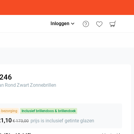
Inloggen
246
an
Rond
Zwart
Zonnebrillen
s bezorging
Inclusief brillendoos & brillendoek
21,10
prijs is inclusief getinte glazen
€ 173,00