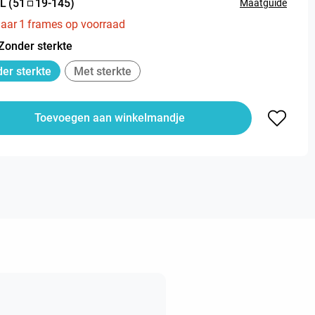
L
(
51
19
-
145
)
Maatguide
aar
1
frames op voorraad
Zonder sterkte
er sterkte
Met sterkte
Toevoegen aan winkelmandje