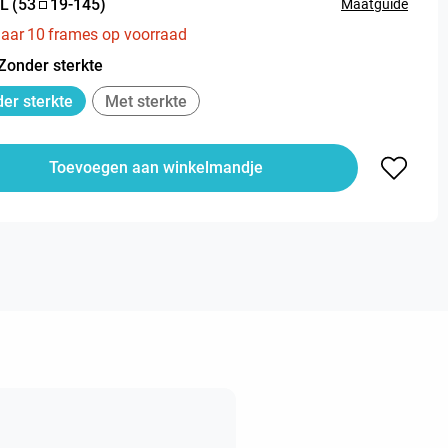
L
(
53
19
-
145
)
Maatguide
aar
10
frames op voorraad
Zonder sterkte
er sterkte
Met sterkte
Toevoegen aan winkelmandje