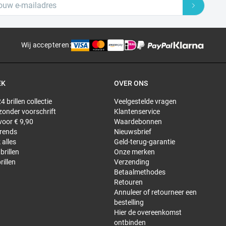
Wij accepteren
:
EK
OVER ONS
4 brillen collectie
Veelgestelde vragen
 zonder voorschrift
Klantenservice
 voor € 9,90
Waardebonnen
trends
Nieuwsbrief
 alles
Geld-terug-garantie
brillen
Onze merken
rillen
Verzending
Betaalmethodes
Retouren
Annuleer of retourneer een
bestelling
Hier de overeenkomst
ontbinden