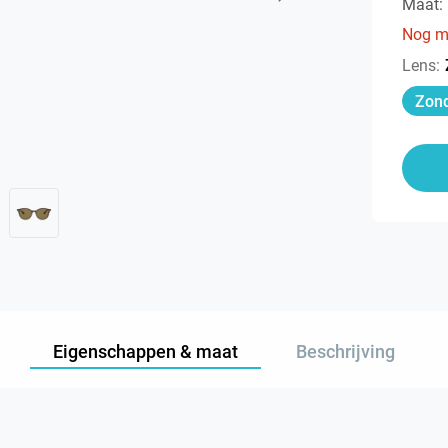
Maat:
Nog m
Lens
:
Zond
Eigenschappen & maat
Beschrijving