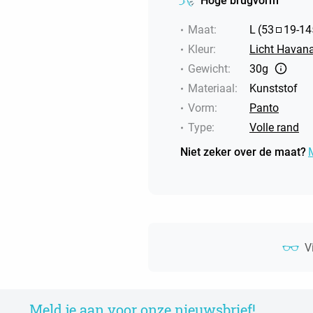
Hoge brugvorm
Maat
:
L
(
53
19
-
14
Kleur
:
Licht Havana
Gewicht
:
30g
Materiaal
:
Kunststof
Vorm
:
Panto
Type
:
Volle rand
Niet zeker over de maat?
V
Meld je aan voor onze nieuwsbrief!