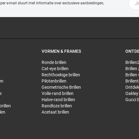
 per e-mail stuurt met
informatie over exclusieve aanbiedingen,
VORMEN & FRAMES
ONTD
Ronde brillen
Brillen2
Cat-eye brillen
Brillen
Rechthoekige brillen
Brillen
en
Pilotenbrillen
Brillen
Geometrische Brillen
Ontdek
e
Volle-rand brillen
Oakley 
Halve-rand brillen
Gucci b
rillen
Randloze brillen
len
Acetaat brillen