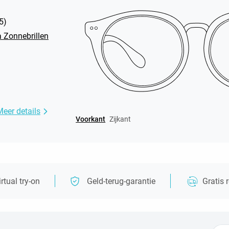
5
)
 Zonnebrillen
Meer details
Voorkant
Zijkant
irtual try-on
Geld-terug-garantie
Gratis 