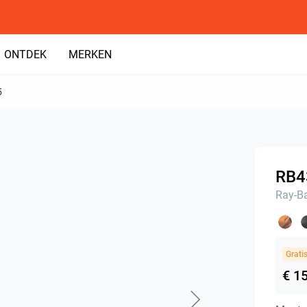
ONTDEK
MERKEN
5
RB4
Ray-B
Grati
€ 1