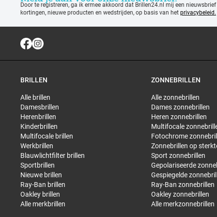
Door te registreren, ga ik ermee akkoord dat Brillen24.nl mij een nieuwsbrief
kortingen, nieuwe producten en wedstrijden, op basis van het
privacybeleid.
BRILLEN
ZONNEBRILLEN
Alle brillen
Alle zonnebrillen
Damesbrillen
Dames zonnebrillen
Herenbrillen
Heren zonnebrillen
Kinderbrillen
Multifocale zonnebrill
Multifocale brillen
Fotochrome zonnebril
Werkbrillen
Zonnebrillen op sterkt
Blauwlichtfilter brillen
Sport zonnebrillen
Sportbrillen
Gepolariseerde zonneb
Nieuwe brillen
Gespiegelde zonnebril
Ray-Ban brillen
Ray-Ban zonnebrillen
Oakley brillen
Oakley zonnebrillen
Alle merkbrillen
Alle merkzonnebrillen