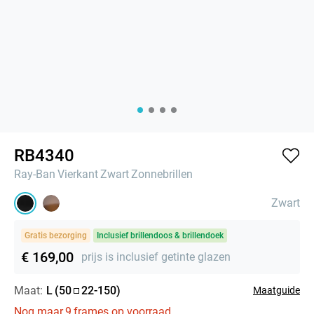
RB4340
Ray-Ban
Vierkant
Zwart
Zonnebrillen
Zwart
Gratis bezorging
Inclusief brillendoos & brillendoek
€ 169,00
prijs is inclusief getinte glazen
Maat:
L
(
50
22
-
150
)
Maatguide
Nog maar
9
frames op voorraad