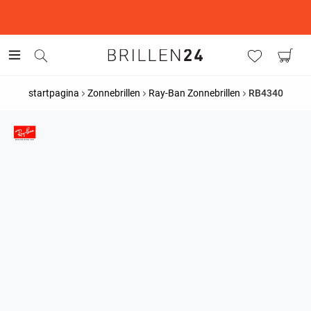
This is the Promotion Bar Text placeholder, loading promotion
data...
startpagina
Zonnebrillen
Ray-Ban Zonnebrillen
RB4340