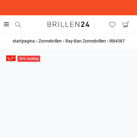
This is the Promotion Bar Text placeholder, loading promotion
data...
startpagina
Zonnebrillen
Ray-Ban Zonnebrillen
RB4387
30% korting