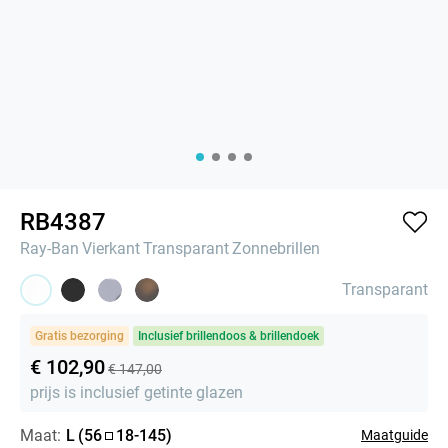
RB4387
Ray-Ban
Vierkant
Transparant
Zonnebrillen
Transparant
Gratis bezorging
Inclusief brillendoos & brillendoek
€ 102,90
€ 147,00
prijs is inclusief getinte glazen
Maat:
L
(
56
18
-
145
)
Maatguide