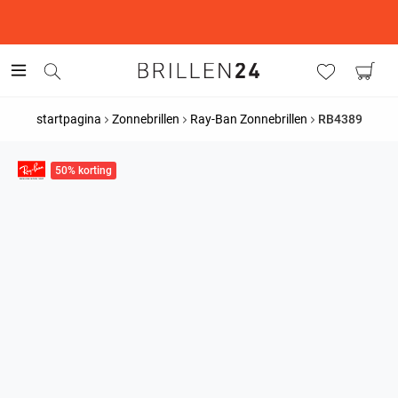
This is the Promotion Bar Text placeholder, loading promotion
data...
startpagina
Zonnebrillen
Ray-Ban Zonnebrillen
RB4389
50% korting