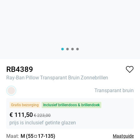
RB4389
Ray-Ban
Pillow
Transparant Bruin
Zonnebrillen
Transparant bruin
Gratis bezorging
Inclusief brillendoos & brillendoek
€ 111,50
€ 223,00
prijs is inclusief getinte glazen
Maat:
M
(
55
17
-
135
)
Maatguide