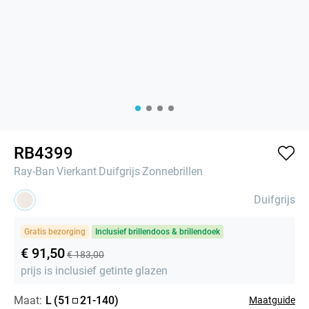
RB4399
Ray-Ban
Vierkant
Duifgrijs
Zonnebrillen
Duifgrijs
Gratis bezorging
Inclusief brillendoos & brillendoek
€ 91,50
€ 183,00
prijs is inclusief getinte glazen
Maat:
L
(
51
21
-
140
)
Maatguide