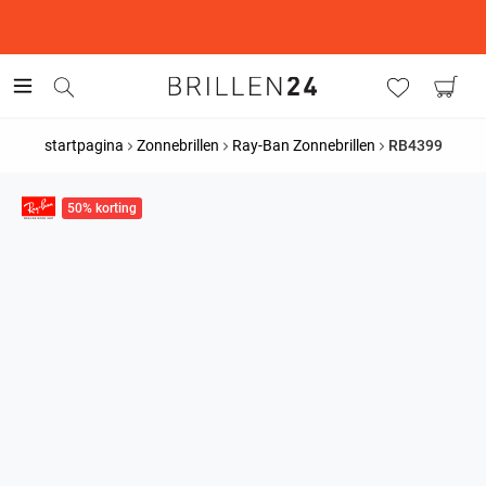
This is the Promotion Bar Text placeholder, loading promotion
data...
startpagina
Zonnebrillen
Ray-Ban Zonnebrillen
RB4399
50% korting