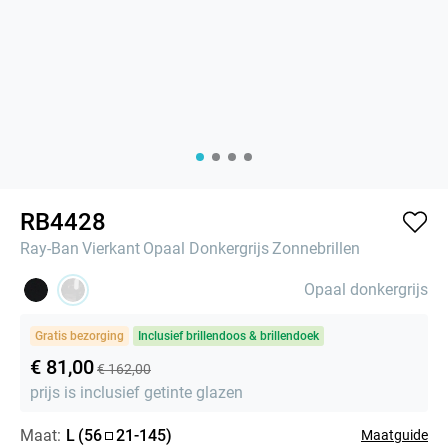
RB4428
Ray-Ban
Vierkant
Opaal Donkergrijs
Zonnebrillen
Opaal donkergrijs
Gratis bezorging
Inclusief brillendoos & brillendoek
€ 81,00
€ 162,00
prijs is inclusief getinte glazen
Maat:
L
(
56
21
-
145
)
Maatguide