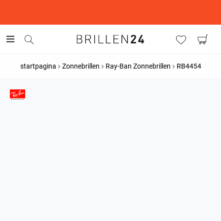
This is the Promotion Bar Text placeholder, loading promotion
data...
startpagina
Zonnebrillen
Ray-Ban Zonnebrillen
RB4454