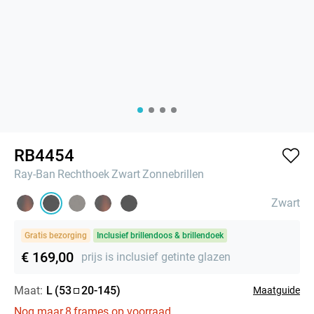
RB4454
Ray-Ban
Rechthoek
Zwart
Zonnebrillen
Zwart
Gratis bezorging
Inclusief brillendoos & brillendoek
€ 169,00
prijs is inclusief getinte glazen
Maat:
L
(
53
20
-
145
)
Maatguide
Nog maar
8
frames op voorraad